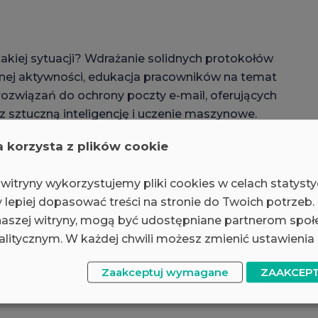
akiej sytuacji? Wdrażanie solidnych protokołów
nej aktywności, edukacja pracowników na temat
rozwiązań do ochrony poczty e-mail, oferujących
ztuczną inteligencję i uczenie maszynowe.
ę tego typu ataków do skrzynek odbiorczych
a korzysta z plików cookie
witryny wykorzystujemy pliki cookies w celach statyst
 lepiej dopasować treści na stronie do Twoich potrzeb.
Powrót
Udostępnij:
 naszej witryny, mogą być udostępniane partnerom spo
litycznym. W każdej chwili możesz zmienić ustawienia 
Zaakceptuj wymagane
ZAAKCEP