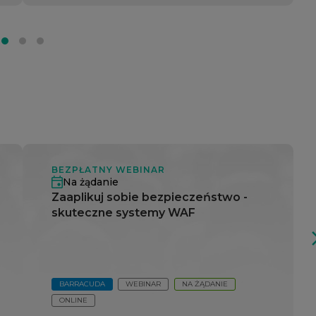
BEZPŁATNY WEBINAR
Na żądanie
Zaaplikuj sobie bezpieczeństwo -
skuteczne systemy WAF
arrow_fo
BARRACUDA
WEBINAR
NA ŻĄDANIE
ONLINE