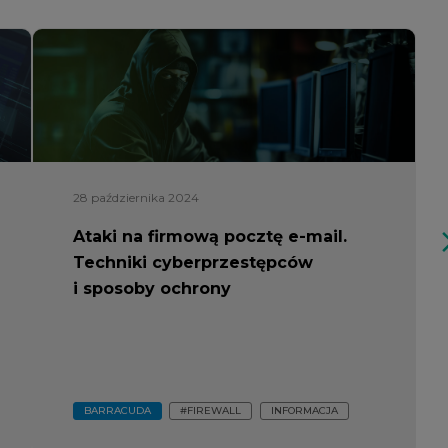
28 października 2024
Ataki na firmową pocztę e-mail.
arrow_fo
Techniki cyberprzestępców
i sposoby ochrony
BARRACUDA
#FIREWALL
INFORMACJA