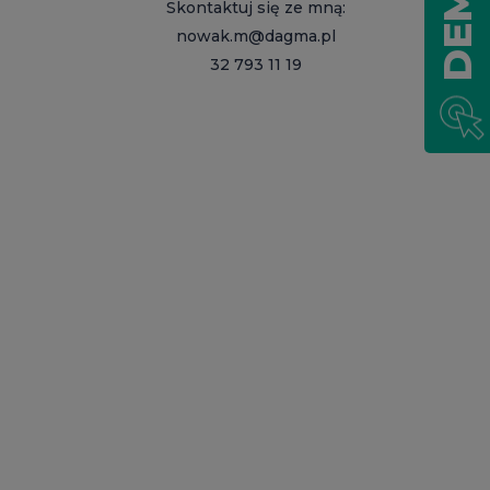
DEMO
Skontaktuj się ze mną:
nowak.m@dagma.pl
32 793 11 19