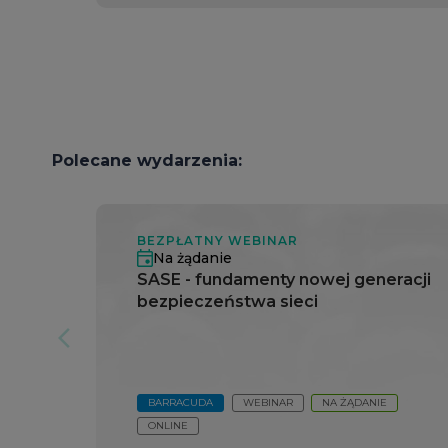
Polecane wydarzenia:
BEZPŁATNY WEBINAR
Na żądanie
SASE - fundamenty nowej generacji
bezpieczeństwa sieci
arrow_forward_ios
BARRACUDA
WEBINAR
NA ŻĄDANIE
ONLINE