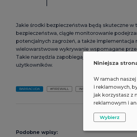
Jakie środki bezpieczeństwa będą skuteczne w t
bezpieczeństwa, ciągłe monitorowanie podejrza
potencjalnych zagrożeń, a także implementacja 
wielowarstwowe wykrywanie wspomagane przez s
Takie narzędzia zapobiegają przedostawaniu si
Niniejsza stron
użytkowników.
W ramach naszej 
i reklamowych, by
BARRACUDA
#FIREWALL
INFORMACJA
jak korzystasz z
reklamowym i ana
Wybierz
Podobne wpisy: