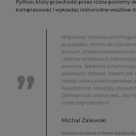
Python, który przechodzi przez różne poziomy de
kompresować i wykradać różnorodne wrażliwe d
Większość ataków phishingowy
przypadku mamy do czynienia 
danych, przeprowadzonym prz
i zakres wrażliwych informacj
znaczne. Niektóre z nich mog
złośliwych działań, takich ja
rodzaj ataku phishingowego p
nieustannie rozwijają zaawan
Dlatego tak ważne jest, aby f
cyberzagrożeniami
Michał Zalewski
Solution Architect w firmie Barracud