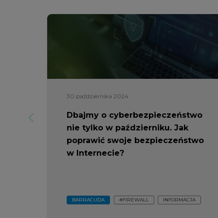
30 października 2024
Dbajmy o cyberbezpieczeństwo
arrow_forward_ios
nie tylko w październiku. Jak
poprawić swoje bezpieczeństwo
w Internecie?
BARRACUDA
#FIREWALL
INFORMACJA