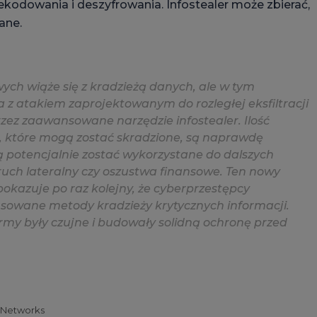
kodowania i deszyfrowania. Infostealer może zbierać,
ane.
ch wiąże się z kradzieżą danych, ale w tym
z atakiem zaprojektowanym do rozległej eksfiltracji
ez zaawansowane narzędzie infostealer. Ilość
i, które mogą zostać skradzione, są naprawdę
ą potencjalnie zostać wykorzystane do dalszych
k ruch lateralny czy oszustwa finansowe. Ten nowy
okazuje po raz kolejny, że cyberprzestępcy
sowane metody kradzieży krytycznych informacji.
irmy były czujne i budowały solidną ochronę przed
a Networks