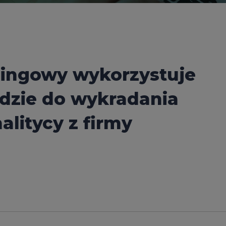
hingowy wykorzystuje
zie do wykradania
alitycy z firmy