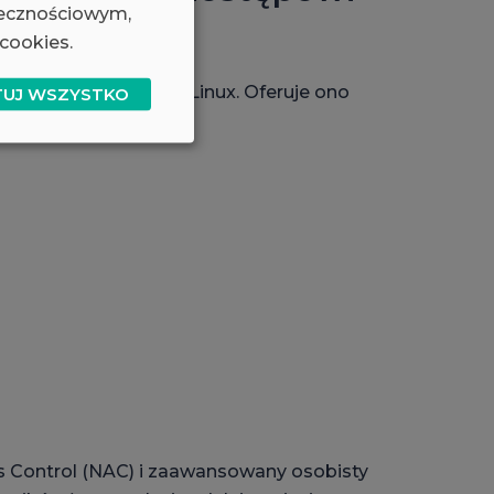
łecznościowym,
cookies.
w Windows, macOS i Linux. Oferuje ono
TUJ WSZYSTKO
 IPsec.
ss Control (NAC) i zaawansowany osobisty