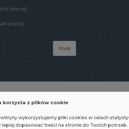
czne
(więcej)
ili
(więcej)
Wyślij
a korzysta z plików cookie
witryny wykorzystujemy pliki cookies w celach statyst
wą infrastrukturę dzięki be
 lepiej dopasować treści na stronie do Twoich potrzeb.