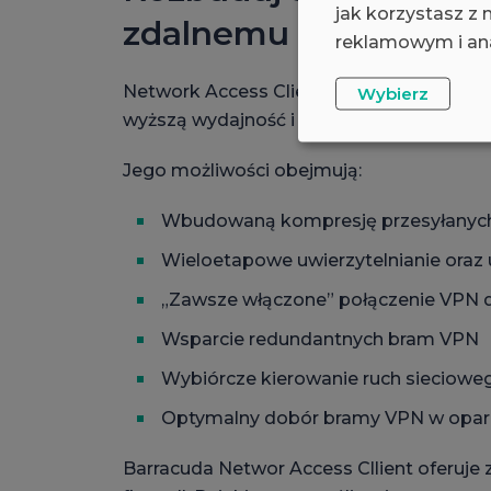
jak korzystasz z
zdalnemu
reklamowym i ana
Network Access Client od Barracudy to 
Wybierz
wyższą wydajność i bardziej rozbudowaną 
Jego możliwości obejmują:
Wbudowaną kompresję przesyłanyc
Wieloetapowe uwierzytelnianie oraz 
„Zawsze włączone” połączenie VPN d
Wsparcie redundantnych bram VPN
Wybiórcze kierowanie ruch sieciowe
Optymalny dobór bramy VPN w oparci
Barracuda Networ Access Cllient oferuje