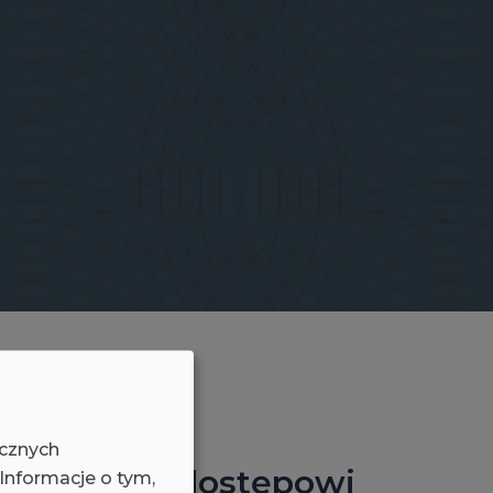
ycznych
zpiecznemu dostępowi
 Informacje o tym,