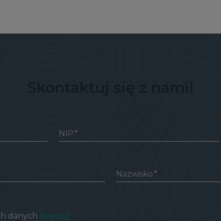
Skontaktuj się z nami!
NIP
Nazwisko
ich danych
(więcej)