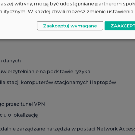
 naszej witryny, mogą być udostępniane partnerom spo
litycznym. W każdej chwili możesz zmienić ustawienia 
zaawansowane narzędzie do łączności VPN dla systemó
Zaakceptuj wymagane
ZAAKCEP
funkcjonalność niż tradycyjne rozwiązania bazujące na
h danych
uwierzytelnianie na podstawie ryzyka
la stacji komputerów stacjonarnych i laptopów
go przez tunel VPN
u o lokalizację
 zdalnie zarządzane narzędzia w postaci Network Acce