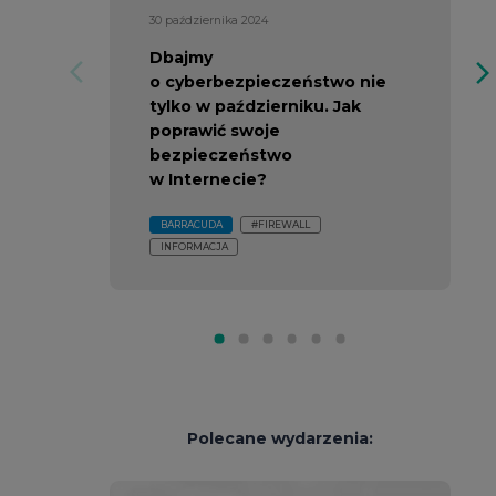
30 października 2024
Dbajmy
arrow_forward_ios
arrow_forward_io
o cyberbezpieczeństwo nie
tylko w październiku. Jak
poprawić swoje
bezpieczeństwo
w Internecie?
BARRACUDA
#FIREWALL
INFORMACJA
Polecane wydarzenia: