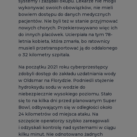
systemy i zażądali okupu. Lekarze nie mogli
wykonywać swoich obowiązków, nie mieli
bowiem dostępu do danych medycznych
pacjentów. Nie byli też w stanie przyjmować
nowych chorych. Przekierowywano więc ich
do innych placówek. Ucierpiała na tym 78-
letnia kobieta, która zmarła, bo ratownicy
musieli przetransportować ją do oddalonego
o 32 kilometry szpitala.
Na początku 2021 roku cyberprzestępcy
zdobyli dostęp do zakładu uzdatniania wody
w Oldsmar na Florydzie. Podnieśli stężenie
hydroksydu sodu w wodzie do
niebezpiecznie wysokiego poziomu. Stało
się to na kilka dni przed planowanym Super
Bowl, odbywającym się w odległości około
24 kilometrów od miejsca ataku. Na
szczęście operatorzy szybko zareagowali
i odzyskali kontrolę nad systemami w ciągu
kilku minut. Nie odnotowano żadnych