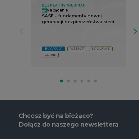
BEZPŁATNY WEBINAR
Na żądanie
SASE - fundamenty nowej
generacji bezpieczeństwa sieci
arrow_forward_ios
arrow_forward_io
BARRACUDA
WEBINAR
NA ŻĄDANIE
ONLINE
Chcesz być na bieżąco?
Dołącz do naszego newslettera